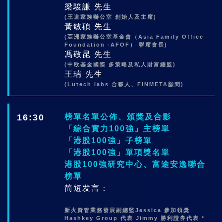
梁駿謙 先生
(王道家族辦公室 創始人及主席)
黃敏碩 先生
(亞洲家族辦公室基金會（Asia Family Office
Foundation -AFOF） 聯席會長)
馮敬昆 先生
(中欧基金國際 多策略及私人財富總監)
王瑞 先生
(Lutech labs 合夥人、FINMETA顧問)
16:30
榜單名單公佈、頒獎及合影
「綜合實力100強」主榜單
「港股100強」子榜單
「港股100強」單項獎名單
港股100強研究中心、富途安逸聯合
榜單
简短发言：
新火資管業務發展副總監Jessica 參加領獎
Hashkey Group 代表 Jimmy 勝利證券代表 *