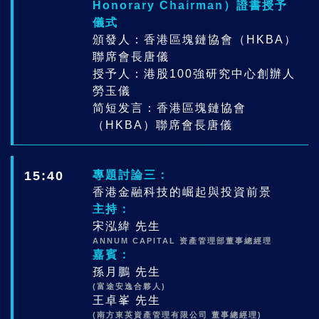
Honorary Chairman）證書授予
儀式
頒發人：香港區塊鏈協會（HKBA）
聯席會長唐儀
授予人：港股100強研究中心創辦人
勞玉儀
简短发言：香港區塊鏈協會
（HKBA）聯席會長唐儀
15:40
專題討論三：
香港金融科技的崛起與投資前景
主持：
宋泓緯 先生
ANNUM CAPITAL 资產管理部董事總經理
嘉賓：
孫月鵬 先生
(富途安逸合夥人)
王卓峯 先生
(南方東英資產管理有限公司 董事總經理)