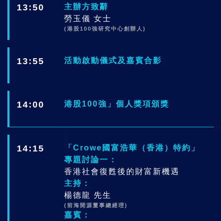
13:50
主辦方致辭
勞玉儀 女士
(港股100強研究中心創辦人)
13:55
活動啟動儀式及嘉賓合影
14:00
港股100強」個人獎項頒獎
14:15
「Crowe國富浩華（香港）特約」
專題討論一：
香港社會復甦後的財富新機遇
主持：
楊德龍 先生
(前海開源董事總經理)
嘉賓：