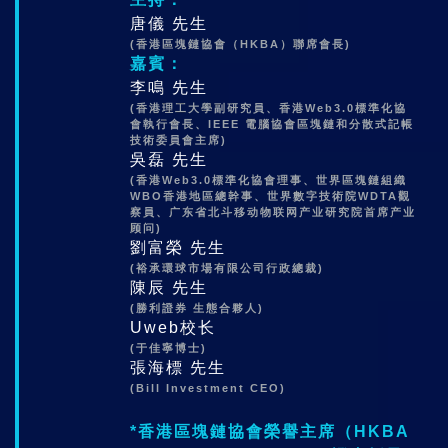
唐儀 先生
(香港區塊鏈協會（HKBA）聯席會長)
嘉賓：
李鳴 先生
(香港理工大學副研究員、香港Web3.0標準化協
會執行會長、IEEE 電腦協會區塊鏈和分散式記帳
技術委員會主席)
吳磊 先生
(香港Web3.0標準化協會理事、世界區塊鏈組織
WBO香港地區總幹事、世界數字技術院WDTA觀
察員、广东省北斗移动物联网产业研究院首席产业
顾问)
劉富榮 先生
(裕承環球市場有限公司行政總裁)
陳辰 先生
(勝利證券 生態合夥人)
Uweb校长
(于佳寧博士)
張海標 先生
(Bill Investment CEO)
*香港區塊鏈協會榮譽主席（HKBA