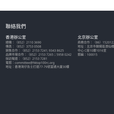
聯絡我們
香港辦公室
北京辦公室
總機：（852）2110 3690
商務合作：（86）152012286
傳真：（852）3753 0508
地址：北京市朝陽區酒仙橋北
銷售合作：（852）2153 7241; 9343 8625
中心 C座10層1016室
品牌市場合作：（852）2153 7265；5958 0242
郵編：100015
採訪報道：（852）2153 7281
電郵：committee@hktop100rc.org
地址：香港灣仔告士打道77-79號富通大廈30樓