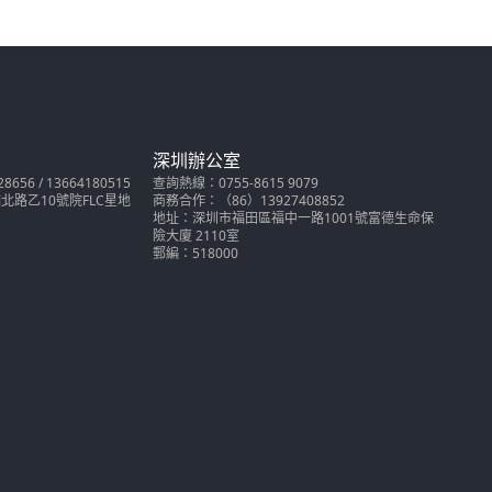
深圳辦公室
56 / 13664180515
查詢熱線：0755-8615 9079
路乙10號院FLC星地
商務合作：（86）13927408852
地址：深圳市福田區福中一路1001號富德生命保
險大廈 2110室
郵編：518000