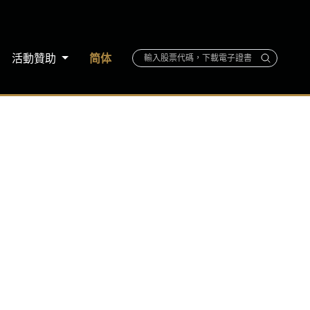
活動贊助
简体