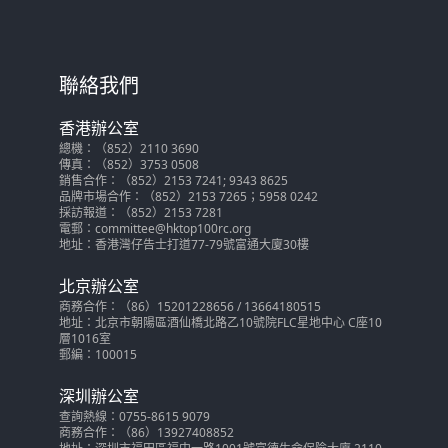
聯絡我們
香港辦公室
總機：（852）2110 3690
傳真：（852）3753 0508
銷售合作：（852）2153 7241; 9343 8625
品牌市場合作：（852）2153 7265；5958 0242
採訪報道：（852）2153 7281
電郵：committee@hktop100rc.org
地址：香港灣仔告士打道77-79號富通大廈30樓
北京辦公室
商務合作：（86）15201228656 / 13664180515
地址：北京市朝陽區酒仙橋北路乙10號院FLC星地中心 C座10
層1016室
郵編：100015
深圳辦公室
查詢熱線：0755-8615 9079
商務合作：（86）13927408852