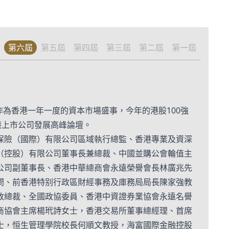
第六屆
第五屆
第四屆
第三屆
第二屆
第一屆
。作為香港一年一度的資本市場盛事，今年的港股100強
港上市公司發展高峰論壇。
保險（國際）有限公司區域執行總監、香港專業及資深
（控股）有限公司董事長兼總裁、中國並購公會輪值主
公司副董事長、香港中華總商會永遠榮譽會長林廣兆先
問、前香港特别行政區財經事務及庫務局局長陳家強教
政總裁、全國政協委員、香港中資證券業協會永遠名譽
商協會主席楊玳詩女士，香港交易所董事總經理、首席
士，恒生管理學院校長何順文教授，海富國際金融控股