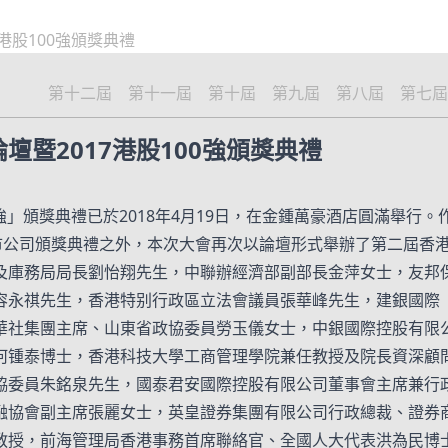
港股100強頒獎典禮
第十二屆
第十一屆
第十屆
第九屆
第八屆
第七屆
暨2017港股100強頒獎典禮
0強」頒獎典禮已於2018年4月19日，在金鍾萬豪酒店圓滿舉行
上市公司頒獎典禮之外，本次大會再次以論壇形式舉辦了第二屆香
及庫務局局長劉怡翔先生，中聯辦經濟部副部長金萍女士，友邦
容永祺先生，香港特别行政區立法會議員張華峰先生，建銀國際
華社集團主席、山東省政協委員勞玉儀女士，中銀國際控股有限
何锺泰博士，香港科技大學工商管理學院兼任教授及院長資深顧
協委員朱銘泉先生，國泰君安國際控股有限公司董事會主席兼行
融協會副主席張麗女士，英皇證券集團有限公司行政總裁、證券
教授，前海管理局香港事務首席聯絡官、全國人大代表洪為民博