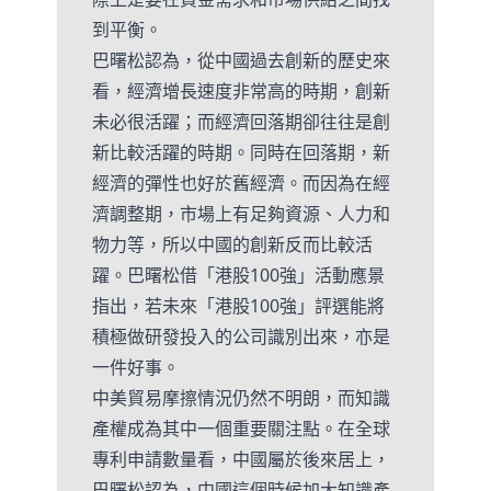
到平衡。
巴曙松認為，從中國過去創新的歷史來
看，經濟增長速度非常高的時期，創新
未必很活躍；而經濟回落期卻往往是創
新比較活躍的時期。同時在回落期，新
經濟的彈性也好於舊經濟。而因為在經
濟調整期，市場上有足夠資源、人力和
物力等，所以中國的創新反而比較活
躍。巴曙松借「港股100強」活動應景
指出，若未來「港股100強」評選能將
積極做研發投入的公司識別出來，亦是
一件好事。
中美貿易摩擦情況仍然不明朗，而知識
產權成為其中一個重要關注點。在全球
專利申請數量看，中國屬於後來居上，
巴曙松認為，中國這個時候加大知識產