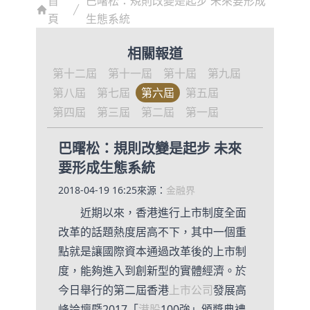
首
巴曙松：規則改變是起步 未來要形成
頁
生態系統
相關報道
第十二屆
第十一屆
第十屆
第九屆
第八屆
第七屆
第六屆
第五屆
第四屆
第三屆
第二屆
第一屆
巴曙松：規則改變是起步 未來
要形成生態系統
2018-04-19 16:25
來源：
金融界
近期以來，香港進行上市制度全面
改革的話題熱度居高不下，其中一個重
點就是讓國際資本通過改革後的上市制
度，能夠進入到創新型的實體經濟。於
今日舉行的第二屆香港
上市公司
發展高
峰論壇暨2017「
港股
100強」頒獎典禮