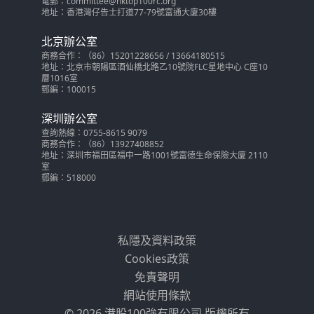
電郵：committee@hktop100rc.org
地址：香港灣仔告士打道77-79號富通大廈30樓
北京辦公室
商務合作：（86）15201228656 / 13664180515
地址：北京市朝陽區酒仙橋北路乙10號院FLC星地中心 C座10
層1016室
郵編：100015
深圳辦公室
查詢熱線：0755-8615 9079
商務合作：（86）13927408852
地址：深圳市福田區福中一路1001號富德生命保險大廈 2110
室
郵編：518000
私隱及資料政策
Cookies政策
免責聲明
網站使用條款
© 2026 港股100強有限公司 版權所有