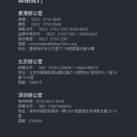
聯絡我們
香港辦公室
總機：（852）2110 3690
傳真：（852）3753 0508
銷售合作：（852）2153 7241; 9343 8625
品牌市場合作：（852）2153 7265；5958 0242
採訪報道：（852）2153 7281
電郵：committee@hktop100rc.org
地址：香港灣仔告士打道77-79號富通大廈30樓
北京辦公室
商務合作：（86）15201228656 / 13664180515
地址：北京市朝陽區酒仙橋北路乙10號院FLC星地中心 C座10
層1016室
郵編：100015
深圳辦公室
查詢熱線：0755-8615 9079
商務合作：（86）13927408852
地址：深圳市福田區福中一路1001號富德生命保險大廈 2110
室
郵編：518000