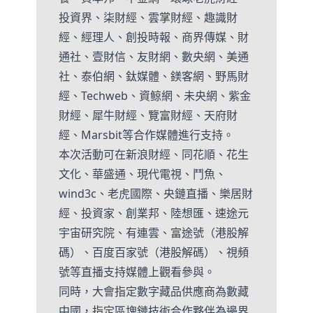
投資界、柒財經、雲掌財經、趣識財
經、經理人、創投時報、商界傳媒、財
通社、壹財信、友財網、數央網、美通
社、泰伯網、鈦媒體、鎂客網、野馬財
經、Techweb、資鲸網、未央網、紫金
財經、犀牛財經、覽富財經、天府財
經、Marsbit等合作媒體進行支持。
本次活動可在新浪財經、同花順、花生
文化、華盛通、現代電視、鬥魚、
wind3c、老虎國際、央鏈直播、樂居財
經、投資家、創業邦、陸想匯、速途元
宇宙研究院、有連雲、富途號（港股解
碼）、百度百家號（港股解碼）、視頻
號等直播支持媒體上觀看參與。
同時，大會指定數字藏品供應商為數藏
中國，指定區塊鏈技術合作夥伴為邊界