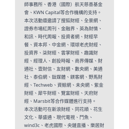
師事務所、香港（國際）航天慈善基金
會、KWN Capital等合作機構的支持。
本次活動還邀請了搜狐財經、全景網、
證券市場紅周刊、金融界、英為財情、
和訊、時代周報、投資者網、財經早
餐、資本邦、中金網、環球老虎財經、
投資界、柒財經、雲掌財經、趣識財
經、經理人、創投時報、商界傳媒、財
通社、壹財信、友財網、數央網、美通
社、泰伯網、鈦媒體、鎂客網、野馬財
經、Techweb、資鲸網、未央網、紫金
財經、犀牛財經、覽富財經、天府財
經、Marsbit等合作媒體進行支持。
本次活動可在新浪財經、同花順、花生
文化、華盛通、現代電視、鬥魚、
wind3c、老虎國際、央鏈直播、樂居財