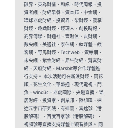
融界、英為財情、和訊、時代周報、投
資者網、財經早餐、資本邦、中金網、
環球老虎財經、投資界、柒財經、雲掌
財經、趣識財經、經理人、創投時報、
商界傳媒、財通社、壹財信、友財網、
數央網、美通社、泰伯網、鈦媒體、鎂
客網、野馬財經、Techweb、資鲸網、
未央網、紫金財經、犀牛財經、覽富財
經、天府財經、Marsbit等合作媒體進
行支持。 本次活動可在新浪財經、同花
順、花生文化、華盛通、現代電視、鬥
魚、wind3c、老虎國際、央鏈直播、樂
居財經、投資家、創業邦、陸想匯、速
途元宇宙研究院、有連雲、富途號（港
股解碼）、百度百家號（港股解碼）、
視頻號等直播支持媒體上觀看參與。 同