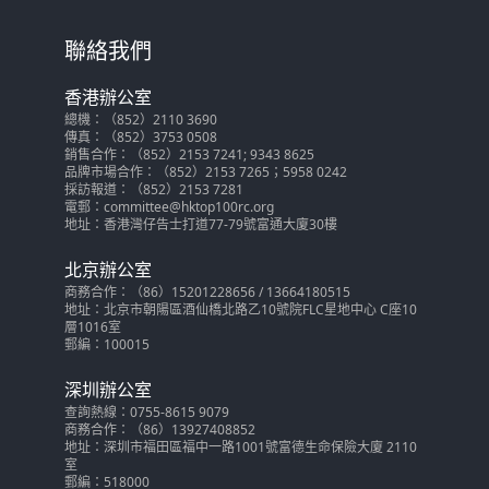
聯絡我們
香港辦公室
總機：（852）2110 3690
傳真：（852）3753 0508
銷售合作：（852）2153 7241; 9343 8625
品牌市場合作：（852）2153 7265；5958 0242
採訪報道：（852）2153 7281
電郵：committee@hktop100rc.org
地址：香港灣仔告士打道77-79號富通大廈30樓
北京辦公室
商務合作：（86）15201228656 / 13664180515
地址：北京市朝陽區酒仙橋北路乙10號院FLC星地中心 C座10
層1016室
郵編：100015
深圳辦公室
查詢熱線：0755-8615 9079
商務合作：（86）13927408852
地址：深圳市福田區福中一路1001號富德生命保險大廈 2110
室
郵編：518000