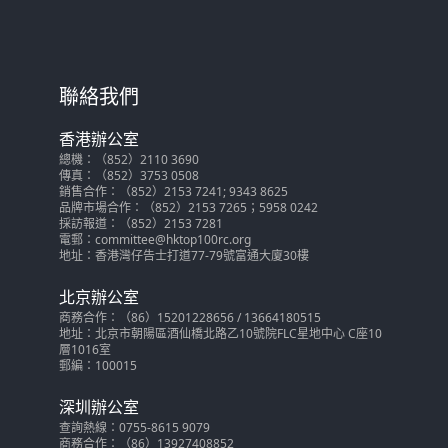
聯絡我們
香港辦公室
總機：（852）2110 3690
傳真：（852）3753 0508
銷售合作：（852）2153 7241; 9343 8625
品牌市場合作：（852）2153 7265；5958 0242
採訪報道：（852）2153 7281
電郵：committee@hktop100rc.org
地址：香港灣仔告士打道77-79號富通大廈30樓
北京辦公室
商務合作：（86）15201228656 / 13664180515
地址：北京市朝陽區酒仙橋北路乙10號院FLC星地中心 C座10
層1016室
郵編：100015
深圳辦公室
查詢熱線：0755-8615 9079
商務合作：（86）13927408852