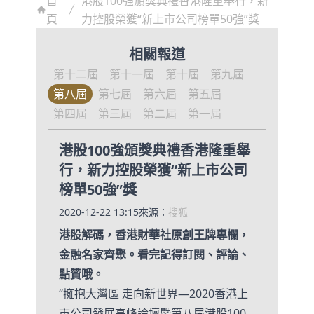
首
港股100強頒獎典禮香港隆重舉行，新
頁
力控股榮獲“新上市公司榜單50強”獎
相關報道
第十二屆
第十一屆
第十屆
第九屆
第八屆
第七屆
第六屆
第五屆
第四屆
第三屆
第二屆
第一屆
港股100強頒獎典禮香港隆重舉
行，新力控股榮獲“新上市公司
榜單50強”獎
2020-12-22 13:15
來源：
搜狐
港股解碼，香港財華社原創王牌專欄，
金融名家齊聚。看完記得訂閱、評論、
點贊哦。
“擁抱大灣區 走向新世界—2020香港上
市公司發展高峰論壇暨第八屆港股100