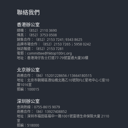
聯絡我們
香港辦公室
總機：（852）2110 3690
傳真：（852）3753 0508
銷售合作：（852）2153 7241; 9343 8625
品牌市場合作：（852）2153 7265；5958 0242
採訪報道：（852）2153 7281
電郵：committee@hktop100rc.org
地址：香港灣仔告士打道77-79號富通大廈30樓
北京辦公室
商務合作：（86）15201228656 / 13664180515
地址：北京市朝陽區酒仙橋北路乙10號院FLC星地中心 C座10
層1016室
郵編：100015
深圳辦公室
查詢熱線：0755-8615 9079
商務合作：（86）13927408852
地址：深圳市福田區福中一路1001號富德生命保險大廈 2110
室
郵編：518000