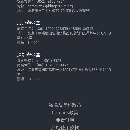
採訪報道：（852）2153 7281
電郵：committee@hktop100rc.org
地址：香港灣仔告士打道77-79號富通大廈30樓
北京辦公室
商務合作：（86）15201228656 / 13664180515
地址：北京市朝陽區酒仙橋北路乙10號院FLC星地中心 C座10
層1016室
郵編：100015
深圳辦公室
查詢熱線：0755-8615 9079
商務合作：（86）13927408852
地址：深圳市福田區福中一路1001號富德生命保險大廈 2110
室
郵編：518000
私隱及資料政策
Cookies政策
免責聲明
網站使用條款