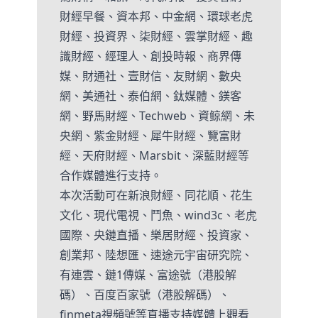
財經早餐、資本邦、中金網、環球老虎
財經、投資界、柒財經、雲掌財經、趣
識財經、經理人、創投時報、商界傳
媒、財通社、壹財信、友財網、數央
網、美通社、泰伯網、鈦媒體、鎂客
網、野馬財經、Techweb、資鲸網、未
央網、紫金財經、犀牛財經、覽富財
經、天府財經、Marsbit、深藍財經等
合作媒體進行支持。
本次活動可在新浪財經、同花順、花生
文化、現代電視、鬥魚、wind3c、老虎
國際、央鏈直播、樂居財經、投資家、
創業邦、陸想匯、速途元宇宙研究院、
有連雲、鏈1傳媒、富途號（港股解
碼）、百度百家號（港股解碼）、
finmeta視頻號等直播支持媒體上觀看