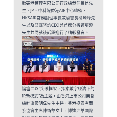
數碼港管理有限公司行政總裁任景信先
生，JP、中科院香港AIR中心總監、
HKSAIR常務副理事長兼秘書長柳崎峰先
生以及艾媒咨詢CEO兼首席分析師張毅
先生共同就該話題進行了精彩發言。
論壇二以“突破框架，探索數字經濟下的
IR新模式”為主題，由香港上市公司商會
總幹事黃明偉先生主持，香港投資者關
系協會主席陳绮華女士，博達浩華國際