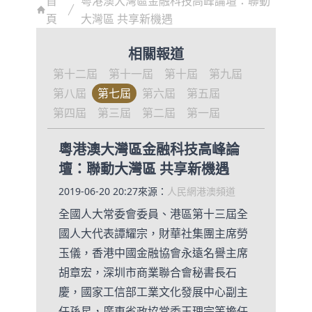
首
粵港澳大灣區金融科技高峰論壇：聯動
頁
大灣區 共享新機遇
相關報道
第十二屆
第十一屆
第十屆
第九屆
第八屆
第七屆
第六屆
第五屆
第四屆
第三屆
第二屆
第一屆
粵港澳大灣區金融科技高峰論
壇：聯動大灣區 共享新機遇
2019-06-20 20:27
來源：
人民網港澳頻道
全國人大常委會委員、港區第十三屆全
國人大代表譚耀宗，財華社集團主席勞
玉儀，香港中國金融協會永遠名譽主席
胡章宏，深圳市商業聯合會秘書長石
慶，國家工信部工業文化發展中心副主
任孫星，廣東省政協常委王理宗等擔任