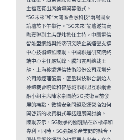
主禮嘉賓出席論壇開幕儀式。
“5G未來”和“大灣區金融科技”兩場圓桌
論壇於下午舉行。“5G未來”論壇邀請萬
咖壹聯副主席鄭炜擔任主持。中國電信
智能型網絡與終端研究院企業運營支撐
中心技術總監陸鋼、中國聯通研究院終
端中心主任嚴斌峰、騰訊雲副總裁王
龍、上海移遠通信技術股份公司深圳分
公司總經理張震、匯量科技聯合創始人
兼總裁曹曉歡和智慧城市聯盟互聯網金
融小組主席陳家豪圍繞5Ｇ技術目前發
展的痛點、數據安全問題及運營商如何
開啓新的收費模式等話題展開討論。
陸鋼表示，5G競爭的關鍵點在於標準和
專利。同時，5G強調多產業間的融合，
即使是網絡運營商也需要走出去，在合