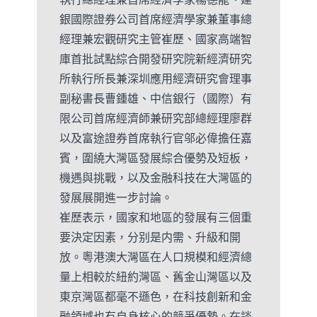
銀國際證券公司首席經濟學家兼董事總
經理兼宏觀研究主管崔歷、國家高端智
庫首批試點綜合開發研究院新經濟研究
所執行所長兼深圳應用經濟研究會理事
副秘書長曹鍾雄、中信銀行（國際）有
限公司首席經濟師兼研究部總經理廖群
以及富途證券首席執行官邬必偉擔任嘉
賓，圍繞大灣區發展綜合優勢及短板，
機遇與挑戰，以及金融科技在大灣區的
發展展開進一步討論。
崔歷表示，國家和地區的發展有三個重
要決定因素，分别是内需、升級和開
放。粵港澳大灣區在人口規模和經濟總
量上相較於紐約灣區、舊金山灣區以及
東京灣區都毫不遜色，在科技創新和金
融領域也有自身核心的競爭優勢。在談