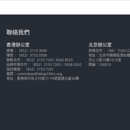
聯絡我們
香港辦公室
北京辦公室
總機：（852）2110 3690
商務合作：（86）152012286
傳真：（852）3753 0508
地址：北京市朝陽區酒仙橋北
銷售合作：（852）2153 7241; 9343 8625
中心 C座10層1016室
品牌市場合作：（852）2153 7265；5958 0242
郵編：100015
採訪報道：（852）2153 7281
電郵：committee@hktop100rc.org
地址：香港灣仔告士打道77-79號富通大廈30樓