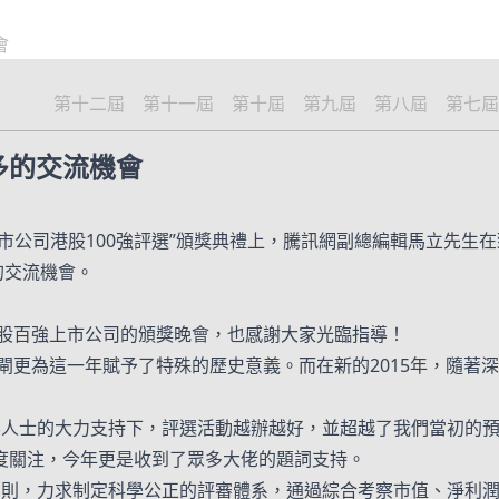
會
第十二屆
第十一屆
第十屆
第九屆
第八屆
第七屆
多的交流機會
港上市公司港股100強評選”頒獎典禮上，騰訊網副總編輯馬立先
的交流機會。
港股百強上市公司的頒獎晚會，也感謝大家光臨指導！
開閘更為這一年賦予了特殊的歷史意義。而在新的2015年，隨
界人士的大力支持下，評選活動越辦越好，並超越了我們當初的
度關注，今年更是收到了眾多大佬的題詞支持。
原則，力求制定科學公正的評審體系，通過綜合考察市值、淨利