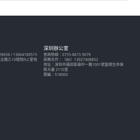
深圳辦公室
56 / 13664180515
查詢熱線：0755-8615 9079
路乙10號院FLC星地
商務合作：（86）13927408852
地址：深圳市福田區福中一路1001號富德生命保
險大廈 2110室
郵編：518000