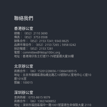
聯絡我們
香港辦公室
總機：（852）2110 3690
傳真：（852）3753 0508
銷售合作：（852）2153 7241; 9343 8625
品牌市場合作：（852）2153 7265；5958 0242
採訪報道：（852）2153 7281
電郵：committee@hktop100rc.org
地址：香港灣仔告士打道77-79號富通大廈30樓
北京辦公室
商務合作：（86）15201228656 / 13664180515
地址：北京市朝陽區酒仙橋北路乙10號院FLC星地中心 C座10
層1016室
郵編：100015
深圳辦公室
查詢熱線：0755-8615 9079
商務合作：（86）13927408852
地址：深圳市福田區福中一路1001號富德生命保險大廈 2110