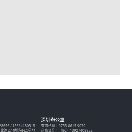
深圳辦公室
56 / 13664180515
查詢熱線：0755-8615 9079
路乙10號院FLC星地
商務合作：（86）13927408852