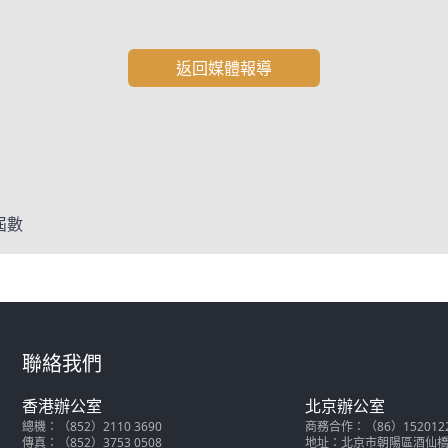
返回媒體報導
屆數
聯絡我們
香港辦公室
北京辦公室
總機：（852）2110 3690
商務合作：（86）152012286
傳真：（852）3753 0508
地址：北京市朝陽區酒仙橋北