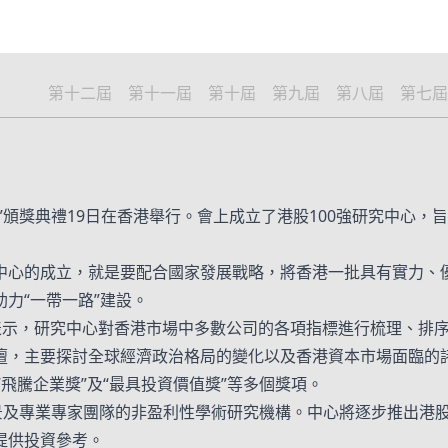
第十二屆
第十一屆
第十屆
第九屆
第八屆
第七屆
0強”頒獎典禮19日在香港舉行。會上成立了港股100強研究中
中心的成立，就是要配合國家發展戰略，將香港一批具有實力、優
力“一帶一路”建設。
時表示，研究中心對香港市場中多數公司的各項指標進行梳理、排
壇，主要探討全球經濟政治格局的變化以及香港資本市場面臨的
”“飛騰企業獎”及“最具投資價值獎”等多個獎項。
及專業專家團隊的非盈利性學術研究機構。中心將逐步推出港股10
提供投資參考。