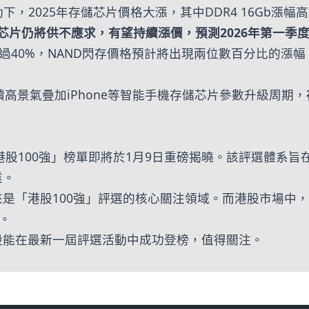
025年存儲芯片價格大漲，其中DDR4 16Gb漲幅高達180
儲芯片仍將供不應求，有望持續漲價，預測2026年第一
漲超過40%，NAND閃存價格預計將出現兩位數百分比的漲
續高景氣疊加iPhone等智能手機存儲芯片參數升級周期，
港股100強」榜單即將於1月9日重磅揭曉。該評選體系
業。
是「港股100強」評選的核心關注領域。而港股市場中
。
股能在最新一屆評選活動中成功登榜，值得關注。