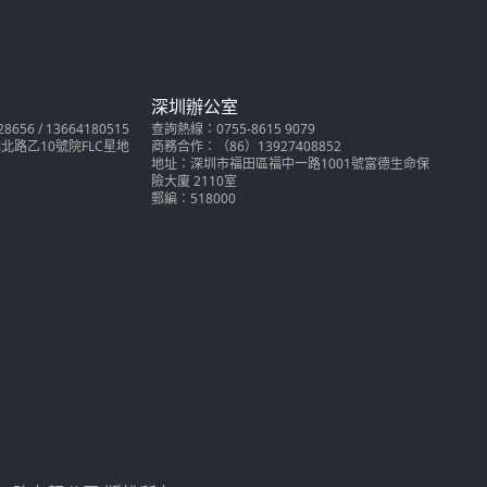
深圳辦公室
56 / 13664180515
查詢熱線：0755-8615 9079
路乙10號院FLC星地
商務合作：（86）13927408852
地址：深圳市福田區福中一路1001號富德生命保
險大廈 2110室
郵編：518000