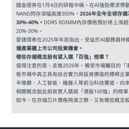
國金證券在1月4日的研報中稱，在AI強勁需求帶動下，2
NAND閃存漲幅高達300%。
2026年全年全球存
30%-40%。
DDR5 RDIMM內存價格預計將上
20%-30%。
愛建證券在2025年年底指出，受益於AI服務器持
儲產業鏈上市公司投資機會。
哪些存儲概念股有望入選「百強」榜單？
值得注意的是，走進2026年，備受市場矚目的「
板市場中真正具有綜合實力與投資價值的標桿企
半導體、人工智能、機器人等前沿科技賽道，向來
相關概念股此前就曾入選過「港股100強」的榜單
如今，在存儲芯片價格飛漲之際，又有哪些概念