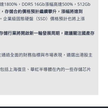
0%，DDR5 16Gb漲幅高達500%，512Gb
季度，存儲合約價格預計繼續攀升，漲幅將達到
幅。企業級固態硬盤（SSD）價格預計也將上漲
存儲行業將開啟新一輪發展周期，建議關注國產存
旨在通過全面的財務指標與市場表現，遴選出港股主
，包括上海復旦、華虹半導體在內的一些存儲芯片