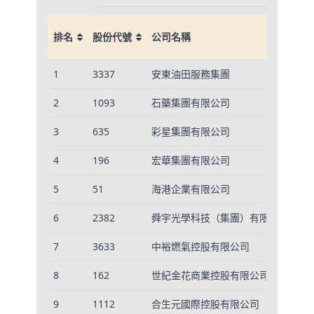
市
排名
股份代號
公司名稱
百
排名
股份代號
公司名稱
市
1
3337
安東油田服務集團
12
百
2
1093
石藥集團有限公司
14
3
635
彩星集團有限公司
1,
4
196
宏華集團有限公司
8,
5
51
海港企業有限公司
10
6
2382
舜宇光學科技（集團）有限公司
9,
7
3633
中裕燃氣控股有限公司
4,
8
162
世紀金花商業控股有限公司
2,
9
1112
合生元國際控股有限公司
26