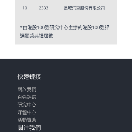
10
2333
長城汽車股份有限公司
12
*由港股100強研究中心主辦的港股100強評
選頒獎典禮屆數
快速鏈接
關於我們
百強評選
研究中心
媒體中心
活動贊助
關注我們