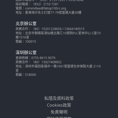
採訪報道：（852）2153 7281
電郵：committee@hktop100rc.org
地址：香港灣仔告士打道77-79號富通大廈30樓
北京辦公室
商務合作：（86）15201228656 / 13664180515
地址：北京市朝陽區酒仙橋北路乙10號院FLC星地中心 C座10
層1016室
郵編：100015
深圳辦公室
查詢熱線：0755-8615 9079
商務合作：（86）13927408852
地址：深圳市福田區福中一路1001號富德生命保險大廈 2110
室
郵編：518000
私隱及資料政策
Cookies政策
免責聲明