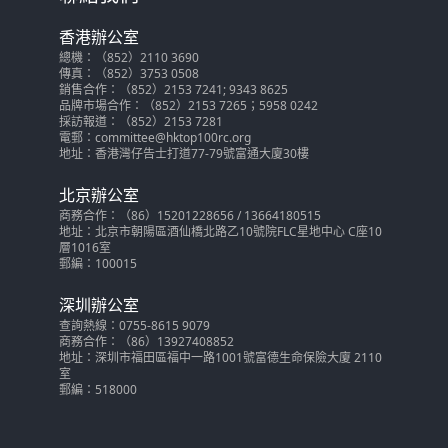
香港辦公室
總機：（852）2110 3690
傳真：（852）3753 0508
銷售合作：（852）2153 7241; 9343 8625
品牌市場合作：（852）2153 7265；5958 0242
採訪報道：（852）2153 7281
電郵：committee@hktop100rc.org
地址：香港灣仔告士打道77-79號富通大廈30樓
北京辦公室
商務合作：（86）15201228656 / 13664180515
地址：北京市朝陽區酒仙橋北路乙10號院FLC星地中心 C座10
層1016室
郵編：100015
深圳辦公室
查詢熱線：0755-8615 9079
商務合作：（86）13927408852
地址：深圳市福田區福中一路1001號富德生命保險大廈 2110
室
郵編：518000