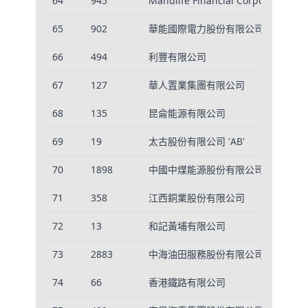
64
945
Manulife Financial Corporation
2
65
902
華能國際電力股份有限公司
9
66
494
利豐有限公司
8
67
127
華人置業集團有限公司
2
68
135
昆侖能源有限公司
1
69
19
太古股份有限公司 'AB'
1
70
1898
中國中煤能源股份有限公司
7
71
358
江西銅業股份有限公司
5
72
13
和記黃埔有限公司
3
73
2883
中海油田服務股份有限公司
7
74
66
香港鐵路有限公司
1