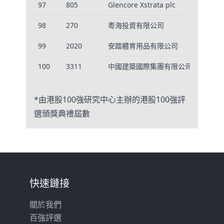
97
805
Glencore Xstrata plc
2
98
270
粵海投資有限公司
4
99
2020
安踏體育用品有限公司
1
100
3311
中國建築國際集團有限公司
4
*由港股100強研究中心主辦的港股100強評
選頒獎典禮屆數
快速鏈接
關於我們
百強評選