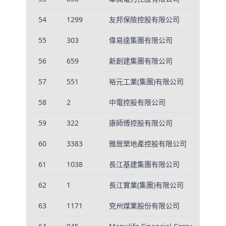
54
1299
友邦保險控股有限公司
3
55
303
偉易達集團有限公司
2
56
659
新創建集團有限公司
4
57
551
裕元工業(集團)有限公司
3
58
2
中電控股有限公司
1
59
322
康師傅控股有限公司
1
60
3383
雅居樂地產控股有限公司
2
61
1038
長江基建集團有限公司
1
62
1
長江實業(集團)有限公司
2
63
1171
兗州煤業股份有限公司
4