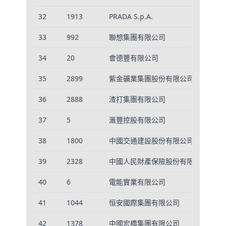
32
1913
PRADA S.p.A.
1
33
992
聯想集團有限公司
7
34
20
會德豐有限公司
7
35
2899
紫金礦業集團股份有限公司
5
36
2888
渣打集團有限公司
4
37
5
滙豐控股有限公司
1
38
1800
中國交通建設股份有限公司
8
39
2328
中國人民財產保險股份有限公司
3
40
6
電能實業有限公司
1
41
1044
恒安國際集團有限公司
1
42
1378
中國宏橋集團有限公司
2