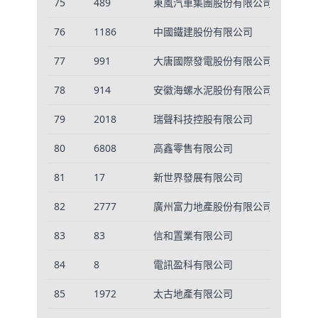
75
489
東風汽車集團股份有限公司
2
76
1186
中國鐵建股份有限公司
6
77
991
大唐國際發電股份有限公司
7
78
914
安徽海螺水泥股份有限公司
9
79
2018
瑞聲科技控股有限公司
5
80
6808
高鑫零售有限公司
1
81
17
新世界發展有限公司
6
82
2777
廣州富力地產股份有限公司
1
83
83
信和置業有限公司
6
84
8
電訊盈科有限公司
2
85
1972
太古地產有限公司
1