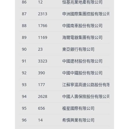
86
12
恒基兆業地產有限公司
1
87
2313
申洲國際集團控股有限公司
3
88
1766
中國南車股份有限公司
6
89
1169
海爾電器集團有限公司
3
90
23
東亞銀行有限公司
6
91
3323
中國建材股份有限公司
2
92
390
中國中鐵股份有限公司
6
93
177
江蘇寧滬高速公路股份有限公司
3
94
2628
中國人壽保險股份有限公司
4
95
656
複星國際有限公司
3
96
14
希慎興業有限公司
3