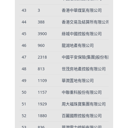
43
3
香港中華煤氣有限公司
1
44
388
香港交易及結算所有限公司
1
45
3900
綠城中國控股有限公司
2
46
960
龍湖地產有限公司
6
47
2318
中國平安保險(集團)股份有限公司
3
48
813
世茂房地產控股有限公司
5
49
1109
華潤置地有限公司
1
50
1157
中聯重科股份有限公司
5
51
1929
周大福珠寶集團有限公司
8
52
1880
百麗國際控股有限公司
8
53
836
華潤電力控股有限公司
8