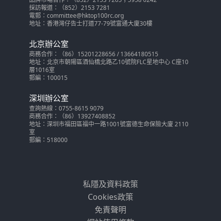
採訪報道：（852）2153 7281
電郵：committee@hktop100rc.org
地址：香港灣仔告士打道77-79號富通大廈30樓
北京辦公室
商務合作：（86）15201228656 / 13664180515
地址：北京市朝陽區酒仙橋北路乙10號院FLC星地中心 C座10
層1016室
郵編：100015
深圳辦公室
查詢熱線：0755-8615 9079
商務合作：（86）13927408852
地址：深圳市福田區福中一路1001號富德生命保險大廈 2110
室
郵編：518000
私隱及資料政策
Cookies政策
免責聲明