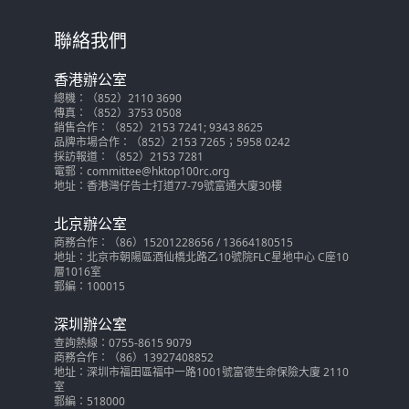
聯絡我們
香港辦公室
總機：（852）2110 3690
傳真：（852）3753 0508
銷售合作：（852）2153 7241; 9343 8625
品牌市場合作：（852）2153 7265；5958 0242
採訪報道：（852）2153 7281
電郵：committee@hktop100rc.org
地址：香港灣仔告士打道77-79號富通大廈30樓
北京辦公室
商務合作：（86）15201228656 / 13664180515
地址：北京市朝陽區酒仙橋北路乙10號院FLC星地中心 C座10
層1016室
郵編：100015
深圳辦公室
查詢熱線：0755-8615 9079
商務合作：（86）13927408852
地址：深圳市福田區福中一路1001號富德生命保險大廈 2110
室
郵編：518000