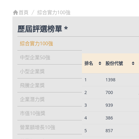
首頁
綜合實力100強
歷屆評選榜單 *
綜合實力100強
中型企業50強
排名
股份代號
小型企業獎
排名
股份代號
1
1398
飛騰企業獎
2
700
企業潛力獎
3
939
市值10強獎
4
386
營業額增長10強
5
857