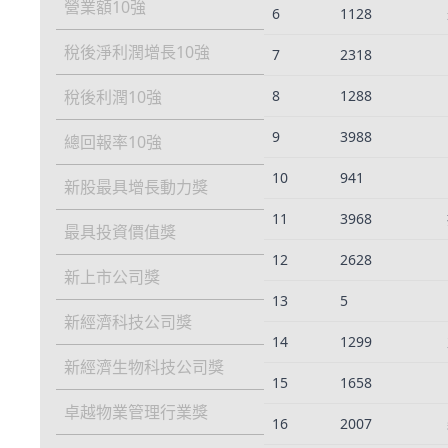
營業額10強
6
1128
稅後淨利潤增長10強
7
2318
稅後利潤10強
8
1288
9
3988
總回報率10強
10
941
新股最具增長動力獎
11
3968
最具投資價值獎
12
2628
新上市公司獎
13
5
新經濟科技公司獎
14
1299
新經濟生物科技公司獎
15
1658
卓越物業管理行業獎
16
2007