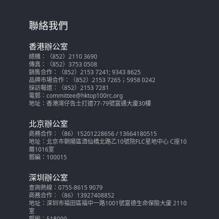
聯絡我們
香港辦公室
總機：（852）2110 3690
傳真：（852）3753 0508
銷售合作：（852）2153 7241; 9343 8625
品牌市場合作：（852）2153 7265；5958 0242
採訪報道：（852）2153 7281
電郵：committee@hktop100rc.org
地址：香港灣仔告士打道77-79號富通大廈30樓
北京辦公室
商務合作：（86）15201228656 / 13664180515
地址：北京市朝陽區酒仙橋北路乙10號院FLC星地中心 C座10
層1016室
郵編：100015
深圳辦公室
查詢熱線：0755-8615 9079
商務合作：（86）13927408852
地址：深圳市福田區福中一路1001號富德生命保險大廈 2110
室
郵編：518000