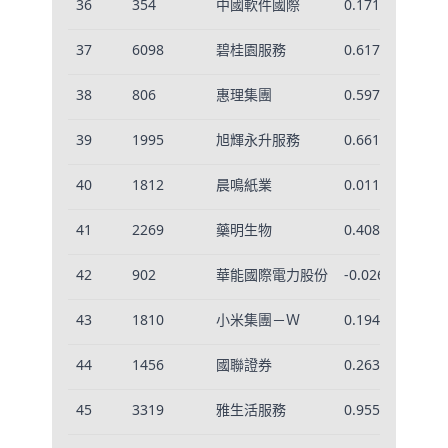
36
354
中國軟件國際
0.1710
37
6098
碧桂園服務
0.6175
38
806
惠理集團
0.5970
39
1995
旭輝永升服務
0.6613
40
1812
晨鳴紙業
0.0112
41
2269
藥明生物
0.4088
42
902
華能國際電力股份
-0.0262
43
1810
小米集團－Ｗ
0.1945
44
1456
國聯證券
0.2630
45
3319
雅生活服務
0.9554