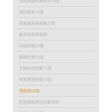
除稅後盈利增長率10強
總回報率10強
新股最具增長動力獎
最具投資價值獎
科技榜單20強
醫藥榜單25強
生物科技榜單15強
物業管理榜單10強
港股通50強
房地產投資信託基金榜