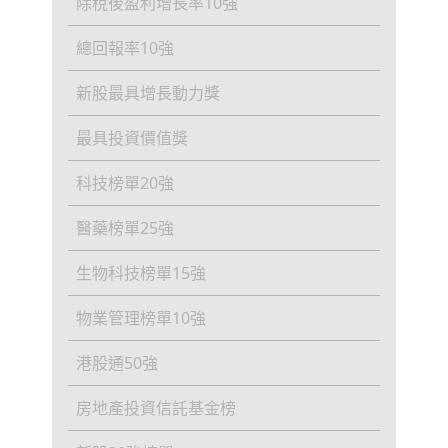
除稅後盈利增長率10強
總回報率10強
新股最具增長動力獎
最具投資價值獎
科技榜單20強
醫藥榜單25強
生物科技榜單15強
物業管理榜單10強
港股通50強
房地產投資信託基金榜