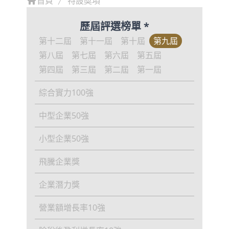
首頁
特設奬項
歷屆評選榜單 *
第十二屆
第十一屆
第十屆
第九屆
第八屆
第七屆
第六屆
第五屆
第四屆
第三屆
第二屆
第一屆
綜合實力100強
中型企業50強
小型企業50強
飛騰企業獎
企業潛力獎
營業額增長率10強