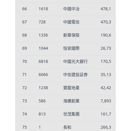
66
1618
中國中冶
478,177
0.
67
728
中國電信
470,345
0.
68
1336
新華保險
190,685
-0
69
1044
恒安國際
26,739
-0
70
6818
中國光大銀行
170,547
-0
71
6066
中信建投証券
35,137
-0
72
1238
寶龍地產
42,420
-0
73
586
海螺創業
7,893
-0
74
813
世茂集團
161,760
-0
75
1
長和
266,396
0.