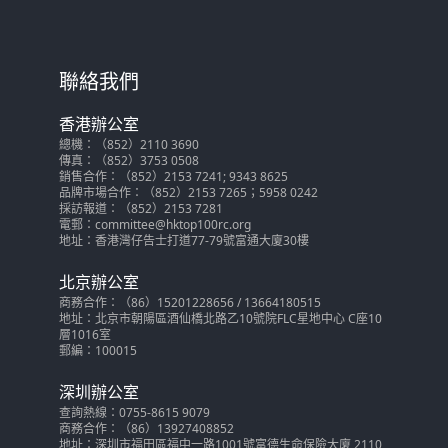
聯絡我們
香港辦公室
總機：（852）2110 3690
傳真：（852）3753 0508
銷售合作：（852）2153 7241; 9343 8625
品牌市場合作：（852）2153 7265；5958 0242
採訪報道：（852）2153 7281
電郵：committee@hktop100rc.org
地址：香港灣仔告士打道77-79號富通大廈30樓
北京辦公室
商務合作：（86）15201228656 / 13664180515
地址：北京市朝陽區酒仙橋北路乙10號院FLC星地中心 C座10
層1016室
郵編：100015
深圳辦公室
查詢熱線：0755-8615 9079
商務合作：（86）13927408852
地址：深圳市福田區福中一路1001號富德生命保險大廈 2110