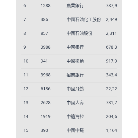
6
1288
農業銀行
787,968
0.
7
386
中國石油化工股份
2,449,305
1.
8
857
中國石油股份
2,311,127
1.
9
3988
中國銀行
678,395
0.
10
941
中國移動
917,920
0.
11
3968
招商銀行
343,469
0.
12
6186
中國飛鶴
22,220
-0
13
2628
中國人壽
731,718
0.
14
1919
中遠海控
204,671
-0
15
390
中國中鐵
1,164,902
0.