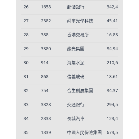
26
1658
郵儲銀行
342,440
0.
27
2382
舜宇光學科技
45,416
-0
28
388
香港交易所
16,835
-0
29
3380
龍光集團
84,947
-0
30
914
海螺水泥
210,628
-0
31
868
信義玻璃
18,616
-0
32
754
合生創展集團
34,371
-0
33
3328
交通銀行
294,595
0.
34
2333
長城汽車
123,463
-0
35
1339
中國人民保險集團
673,568
0.