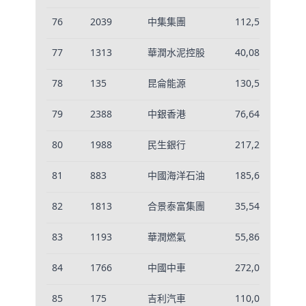
76
2039
中集集團
112,530
-0
77
1313
華潤水泥控股
40,087
-0
78
135
昆侖能源
130,566
-0
79
2388
中銀香港
76,641
-0
80
1988
民生銀行
217,278
-0
81
883
中國海洋石油
185,685
-0
82
1813
合景泰富集團
35,545
-0
83
1193
華潤燃氣
55,864
-0
84
1766
中國中車
272,072
0.
85
175
吉利汽車
110,085
-0