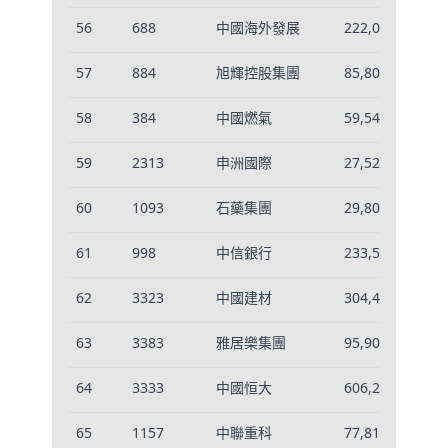
56
688
中國海外發展
222,037
-0
57
884
旭輝控股集團
85,807
-0
58
384
中國燃氣
59,540
-0
59
2313
申洲國際
27,524
-0
60
1093
石藥集團
29,808
-0
61
998
中信銀行
233,521
-0
62
3323
中國建材
304,466
0.
63
3383
雅居樂集團
95,901
-0
64
3333
中國恒大
606,212
0.
65
1157
中聯重科
77,812
-0