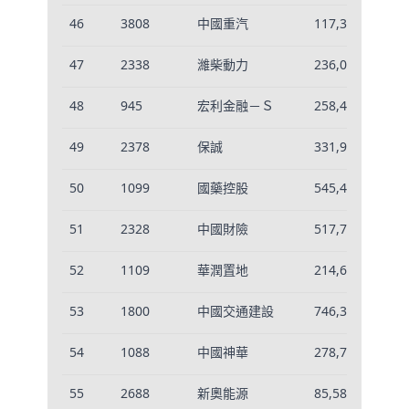
46
3808
中國重汽
117,356
-0
47
2338
濰柴動力
236,022
-0
48
945
宏利金融－Ｓ
258,407
0.
49
2378
保誠
331,919
0.
50
1099
國藥控股
545,461
0.
51
2328
中國財險
517,702
0.
52
1109
華潤置地
214,625
-0
53
1800
中國交通建設
746,334
0.
54
1088
中國神華
278,773
0.
55
2688
新奧能源
85,589
-0