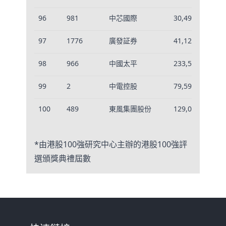
96
981
中芯國際
30,498
-0
97
1776
廣發証券
41,126
-0
98
966
中國太平
233,535
-0
99
2
中電控股
79,590
-0
100
489
東風集團股份
129,028
-0
*由港股100強研究中心主辦的港股100強評
選頒獎典禮屆數