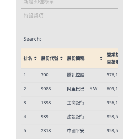
新股30強榜單
特設奬項
Search:
營業額
排名
股份代號
股份簡稱
營
百萬港元
排名
股份代號
股份簡稱
營業額
營
1
700
騰訊控股
576,115
0.
百萬港元
2
9988
阿里巴巴－ＳＷ
609,156
0.
3
1398
工商銀行
956,170
0.
4
939
建設銀行
853,569
0.
5
2318
中國平安
953,546
0.