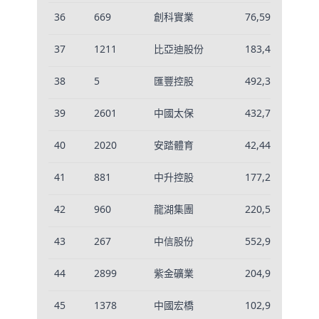
36
669
創科實業
76,592
-0
37
1211
比亞迪股份
183,411
-0
38
5
匯豐控股
492,356
0.
39
2601
中國太保
432,703
0.
40
2020
安踏體育
42,440
-0
41
881
中升控股
177,291
-0
42
960
龍湖集團
220,552
-0
43
267
中信股份
552,949
0.
44
2899
紫金礦業
204,961
-0
45
1378
中國宏橋
102,951
-0