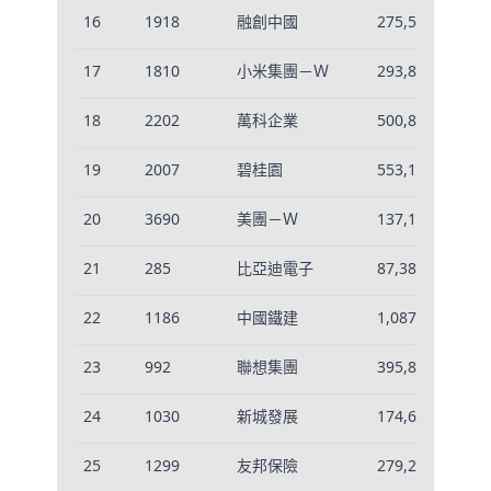
16
1918
融創中國
275,575
0.
17
1810
小米集團－Ｗ
293,834
0.
18
2202
萬科企業
500,880
0.
19
2007
碧桂園
553,159
0.
20
3690
美團－Ｗ
137,191
-0
21
285
比亞迪電子
87,387
-0
22
1186
中國鐵建
1,087,929
0.
23
992
聯想集團
395,892
0.
24
1030
新城發展
174,626
-0
25
1299
友邦保險
279,299
0.