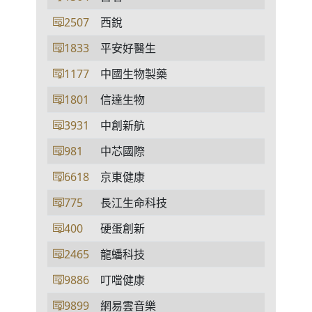
2507
西銳
1833
平安好醫生
1177
中國生物製藥
1801
信達生物
3931
中創新航
981
中芯國際
6618
京東健康
775
長江生命科技
400
硬蛋創新
2465
龍蟠科技
9886
叮噹健康
9899
網易雲音樂