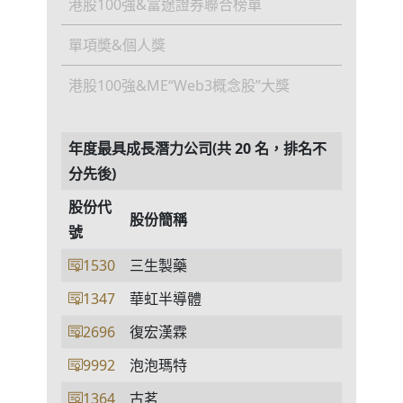
港股100強&富途證券聯合榜單
單項奬&個人獎
港股100強&ME“Web3概念股”大獎
年度最具成長潛力公司(共 20 名，排名不
分先後)
股份代
股份簡稱
號
1530
三生製藥
1347
華虹半導體
2696
復宏漢霖
9992
泡泡瑪特
1364
古茗