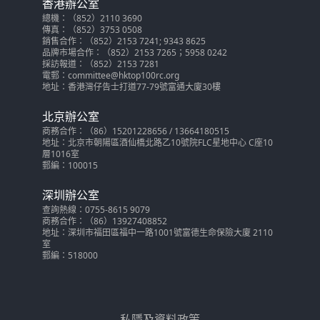
香港辦公室
總機：（852）2110 3690
傳真：（852）3753 0508
銷售合作：（852）2153 7241; 9343 8625
品牌市場合作：（852）2153 7265；5958 0242
採訪報道：（852）2153 7281
電郵：committee@hktop100rc.org
地址：香港灣仔告士打道77-79號富通大廈30樓
北京辦公室
商務合作：（86）15201228656 / 13664180515
地址：北京市朝陽區酒仙橋北路乙10號院FLC星地中心 C座10
層1016室
郵編：100015
深圳辦公室
查詢熱線：0755-8615 9079
商務合作：（86）13927408852
地址：深圳市福田區福中一路1001號富德生命保險大廈 2110
室
郵編：518000
私隱及資料政策