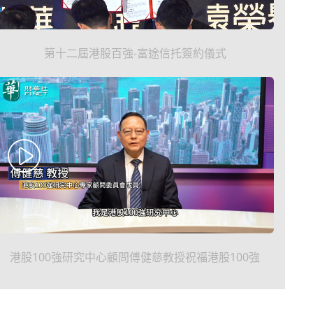
第十二屆港股百強-富途信托簽約儀式
港股100強研究中心顧問傅健慈教授祝福港股100強