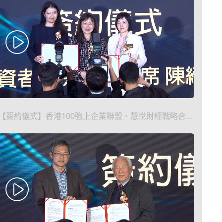
【簽約儀式】香港100強上企業聯盟、慧悅財經戰略合作
簽約