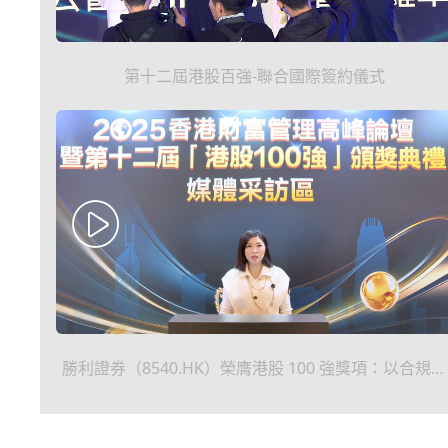
第十二屆港股百強-聯合國際簽約儀式
勝利證券（8540.HK）榮膺港股 100 強獎項：以合規為
基，築造專業投資者虛擬資產全球化配置生態