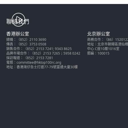
聯絡我們
香港辦公室
北京辦公室
總機：（852）2110 3690
商務合作：（86）152012286
傳真：（852）3753 0508
地址：北京市朝陽區酒仙橋北
銷售合作：（852）2153 7241; 9343 8625
中心 C座10層1016室
品牌市場合作：（852）2153 7265；5958 0242
郵編：100015
採訪報道：（852）2153 7281
電郵：committee@hktop100rc.org
地址：香港灣仔告士打道77-79號富通大廈30樓