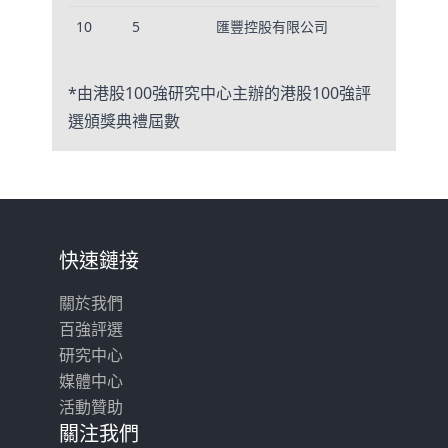
10
5
匯豐控股有限公司
586,
*由港股100強研究中心主辦的港股100強評
選頒獎典禮屆數
快速鏈接
關於我們
百強評選
研究中心
媒體中心
活動贊助
關注我們