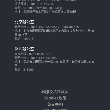
採訪報道：（852）2153 7281
電郵：committee@hktop100rc.org
地址：香港灣仔告士打道77-79號富通大廈30樓
北京辦公室
商務合作：（86）15201228656 / 13664180515
地址：北京市朝陽區酒仙橋北路乙10號院FLC星地中心 C座10
層1016室
郵編：100015
深圳辦公室
查詢熱線：0755-8615 9079
商務合作：（86）13927408852
地址：深圳市福田區福中一路1001號富德生命保險大廈 2110
室
郵編：518000
私隱及資料政策
Cookies政策
免責聲明