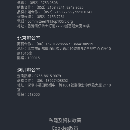
傳真：（852）3753 0508
銷售合作：（852）2153 7241; 9343 8625
品牌市場合作：（852）2153 7265；5958 0242
採訪報道：（852）2153 7281
電郵：committee@hktop100rc.org
地址：香港灣仔告士打道77-79號富通大廈30樓
北京辦公室
商務合作：（86）15201228656 / 13664180515
地址：北京市朝陽區酒仙橋北路乙10號院FLC星地中心 C座10
層1016室
郵編：100015
深圳辦公室
查詢熱線：0755-8615 9079
商務合作：（86）13927408852
地址：深圳市福田區福中一路1001號富德生命保險大廈 2110
室
郵編：518000
私隱及資料政策
Cookies政策