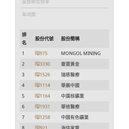
富途聯合榜單
單項奬
排
股份代號
股份簡稱
名
1
975
MONGOL MINING
2
3330
靈寶黃金
3
1526
瑞慈醫療
4
1114
華晨中國
5
1164
中廣核礦業
6
1931
華檢醫療
7
1258
中國有色礦業
8
921
海信家電