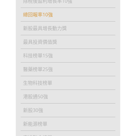
除稅後盈利增長率10強
總回報率10強
新股最具增長動力獎
最具投資價值獎
科技榜單15強
醫藥榜單25強
生物科技榜單
港股通50強
新股30強
新能源榜單